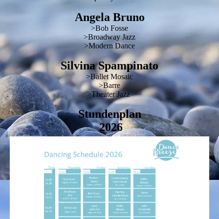
Angela Bruno
>Bob Fosse
>Broadway Jazz
>Modern Dance
Silvina Spampinato
>Ballet Mosaic
>Barre
>Theater Jazz
Stundenplan
2026