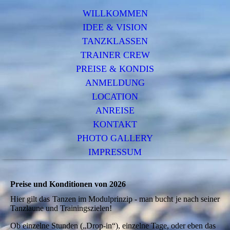
WILLKOMMEN
IDEE & VISION
TANZKLASSEN
TRAINER CREW
PREISE & KONDIS
ANMELDUNG
LOCATION
ANREISE
KONTAKT
PHOTO GALLERY
IMPRESSUM
Preise und Konditionen von 2026
Hier gilt das Tanzen im Modulprinzip - man bucht je nach seiner
Tanzlaune und Trainingszielen!
Ob einzelne Stunden („Drop-in“), einzelne Tage, oder eben das