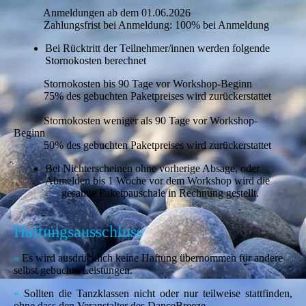
Anmeldungen ab dem 01.06.2026
Zahlungsfrist bei Anmeldung: 100% bei Anmeldung
Bei Rücktritt der Teilnehmer/innen werden folgende
Stornokosten berechnet
Stornokosten bis 90 Tage vor Workshop-Beginn
75% des gebuchten Paketpreises wird zurückerstattet
Stornokosten weniger als 90 Tage vor Workshop-
Beginn
50% des gebuchten Paketpreises wird zurückerstattet
Bei Nichterscheinen ohne vorherige Absage, oder
Abmelden bis 1 Woche vor dem Workshop wird die
gesamte Paketpauschale in Rechnung gestellt.
Haftungsausschluss
«
Es wird ausdrücklich keine Haftung übernommen für andere
selbst gebuchte Leistungen.
«
Sollten die Tanzklassen nicht oder nur teilweise stattfinden,
ohne dass den Veranstalter des DanceBreeze