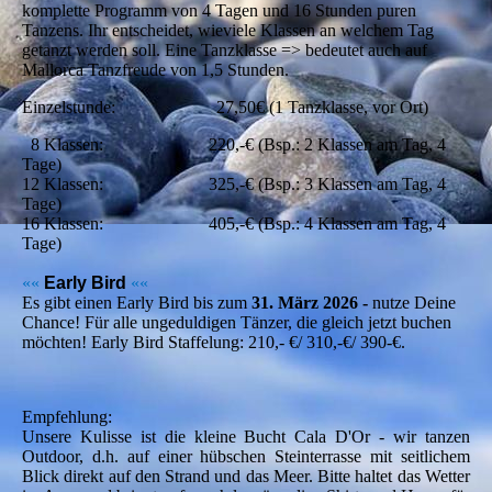
komplette Programm von 4 Tagen und 16 Stunden puren
Tanzens. Ihr entscheidet, wieviele Klassen an welchem Tag
getanzt werden soll.
Eine Tanzklasse => bedeutet auch auf
Mallorca Tanzfreude von 1,5 Stunden.
Einzelstunde: 27,50€ (1 Tanzklasse, vor Ort)
8 Klassen: 220,-€ (Bsp.: 2 Klassen am Tag, 4
Tage)
12 Klassen: 325,-€ (Bsp.: 3 Klassen am Tag, 4
Tage)
16 Klassen: 405,-€ (Bsp.: 4 Klassen am Tag, 4
Tage)
««
Early Bird
««
Es gibt einen Early Bird bis zum
31. März
2026 -
nutze Deine
Chance! Für alle ungeduldigen Tänzer, die gleich jetzt buchen
möchten! Early Bird Staffelung: 210,- €/ 310,-€/ 390-€.
Empfehlung:
Unsere Kulisse ist die kleine Bucht Cala D'Or - wir tanzen
Outdoor, d.h. auf einer hübschen Steinterrasse mit seitlichem
Blick direkt auf den Strand und das Meer. Bitte haltet das Wetter