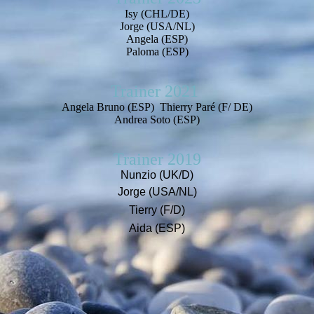
Isy (CHL/DE)
Jorge (USA/NL)
Angela (ESP)
Paloma (ESP)
Trainer 2021
Angela Bruno (ESP) Thierry Paré (F/ DE)
Andrea Soto (ESP)
Trainer 2019
Nunzio (UK/D)
Jorge (USA/NL)
Tierry (F/D)
Aida (ESP)