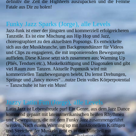
definitiv die Zeit die Highheels auszupacken und die Femme
Fatale aus Dir zu holen!
Funky Jazz Sparks (Jorge), alle Levels
Jazz-funk ist einer der jüngsten und kommerziell erfolgreicheren
Tanzstile. Es ist eine Mischung aus Hip Hop und Jazz,
choreographiert zu den aktuellsten Popsongs. Es entwickelte
sich aus der Musikbranche, um Backgroundtänzer für Videos
und Clips zu engagieren, die mit imponierenden Bewegungen
auffielen. Diese Klasse setzt sich zusammen aus; Warming Up
(Pliés, Tendues etc.), Muskelkräftigung und Diagonalen und gibt
viel Raum zum Tanzen. Aktuelle Popmusik wird mit
kommerziellen Tanzbewegungen belebt, Du lernst Drehungen,
Sprünge und „fancy moves“…nutze Dein volles Körperpotential
– Tanzschuhe ist hier ein Muss!
Jazzy Latin Fun (Jorge), alle Levels
Latin Jazz ist Lebensfreude pur! Ein Genre, aus dem Jazz Dance
kommend gepaart mit lateinamerikanischen heißen Rhythmen
und Bewegungen, die mit dem Funky Jazz zusammengeführt
werden. Nach einem Warming up mit funktionellem Kräftigen
und Stretchen der Muskeln geht es in den Mittelteil mit