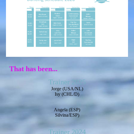
That has been...
Trainer 2025
Jorge (USA/NL)
Isy (CHL/D)
Angela (ESP)
Silvina/ESP)
Trainer 2024