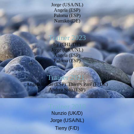
Jorge (USA/NL)
Angela (ESP)
Paloma (ESP)
Namiko (DE)
Trainer 2023
Isy (CHL/DE)
Jorge (USA/NL)
Angela (ESP)
Paloma (ESP)
Trainer 2021
Angela Bruno (ESP) Thierry Paré (F/ DE)
Andrea Soto (ESP)
Trainer 2019
Nunzio (UK/D)
Jorge (USA/NL)
Tierry (F/D)