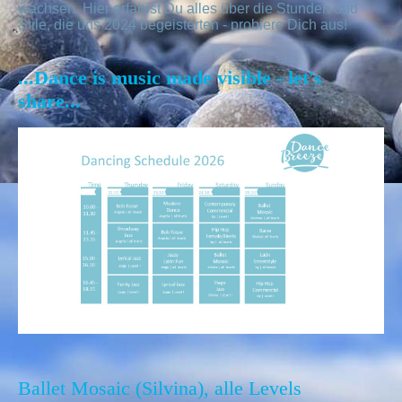
wachsen. Hier erfährst Du alles über die Stunden und
Stile, die uns 2024 begeisterten - probiere Dich aus!
...Dance is music made visible - let's
share...
Ballet Mosaic (Silvina), alle Levels