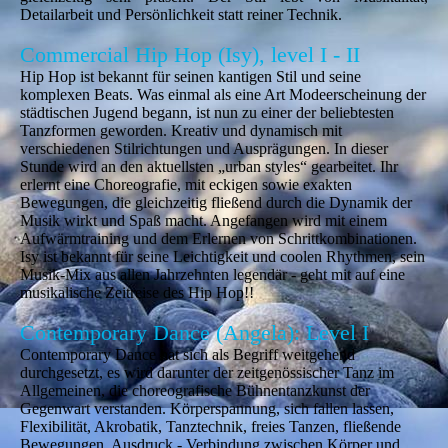
Detailarbeit und Persönlichkeit statt reiner Technik.
Commercial Hip Hop (Isy), level I - II
Hip Hop ist bekannt für seinen kantigen Stil und seine
komplexen Beats. Was einmal als eine Art Modeerscheinung der
städtischen Jugend begann, ist nun zu einer der beliebtesten
Tanzformen geworden. Kreativ und dynamisch mit
verschiedenen Stilrichtungen und Ausprägungen. In dieser
Stunde wird an den aktuellsten „urban styles“ gearbeitet. Ihr
erlernt eine Choreografie, mit eckigen sowie exakten
Bewegungen, die gleichzeitig fließend durch die Dynamik der
Musik wirkt und Spaß macht. Angefangen wird mit einem
Aufwärmtraining und dem Erlernen von Schrittkombinationen.
Isy ist bekannt für seine Leichtigkeit und coolen Rhythmen, sein
Musik-Mix aus allen Jahrzehnten legendär - geht mit auf eine
musikalische Zeitreise des Hip Hop!!
Contemporary Dance (Angela): Level I
Contemporary Dance hat sich als Begriff weitgehend
durchgesetzt, es wird darunter der zeitgenössischer Tanz im
Allgemeinen, die choreografische Bühnentanzkunst der
Gegenwart verstanden. Körperspannung, sich fallen lassen,
Flexibilität, Akrobatik, Tanztechnik, freies Tanzen, fließende
Bewegungen, Ausdruck - Verbindung zwischen Körper und