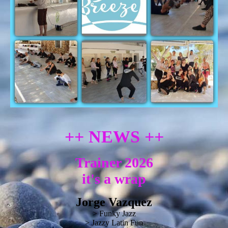
++ NEWS ++
Trainer 2026
it's a wrap
Jorge Vazquez
> Funky Jazz
> Jazzy Latin Fun